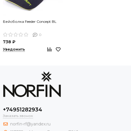
Бейсболка Feeder Concept BL
0
738 ₽
Уведомить
+74951282934
Заказать звонок
norfin-rf@yandex.ru