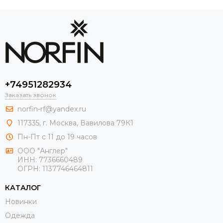
+74951282934
Заказать звонок
norfin-rf@yandex.ru
117335, г. Москва, Вавилова 79К1
Пн-Пт с 11 до 19 часов
ООО "Англер"
ИНН: 7736660489
ОГРН: 1137746464811
КАТАЛОГ
Новинки
Одежда