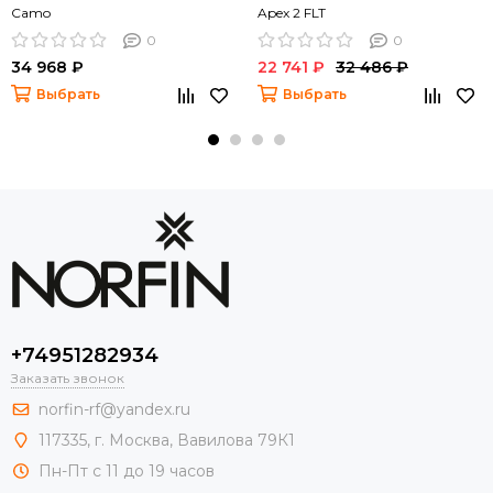
Camo
Apex 2 FLT
0
0
34 968 ₽
22 741 ₽
32 486 ₽
Выбрать
Выбрать
+74951282934
Заказать звонок
norfin-rf@yandex.ru
117335, г. Москва, Вавилова 79К1
Пн-Пт с 11 до 19 часов