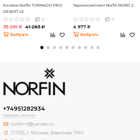
Костюм Norfin TORNADO PRO
Термокомплект Norfin NORD 2
DESERT LE
0
0
35 091 ₽
41 283 ₽
4 977 ₽
Выбрать
Выбрать
+74951282934
Заказать звонок
norfin-rf@yandex.ru
117335, г. Москва, Вавилова 79К1