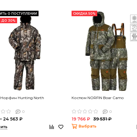
ТЬ О ПОСТУПЛЕНИИ
СКИДКА 50%
 ДО 30%
Норфин Hunting North
Костюм NORFIN Boar Camo
0
0
 – 24 563 ₽
19 766 ₽
39 531 ₽
Выбрать
ить