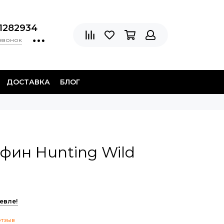
1282934
 звонок
ДОСТАВКА
БЛОГ
фин Hunting Wild
евле!
отзыв