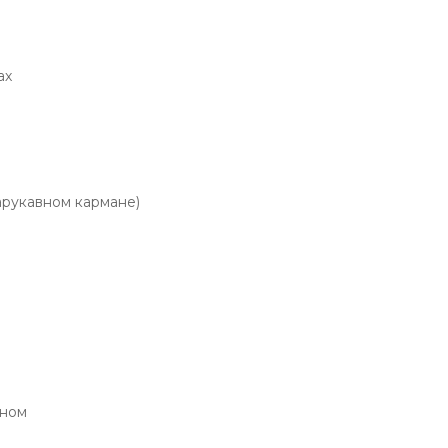
ах
арукавном кармане)
аном