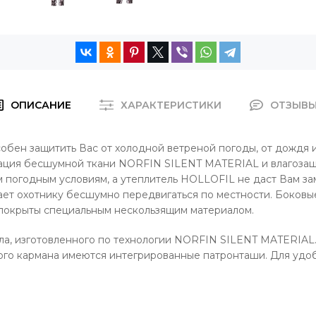
ОПИСАНИЕ
ХАРАКТЕРИСТИКИ
ОТЗЫВ
 защитить Вас от холодной ветреной погоды, от дождя и сн
нация бесшумной ткани NORFIN SILENT MATERIAL и влагоз
огодным условиям, а утеплитель HOLLOFIL не даст Вам зам
ет охотнику бесшумно передвигаться по местности. Боковы
 покрыты специальным нескользящим материалом.
а, изготовленного по технологии NORFIN SILENT MATERIAL.
ого кармана имеются интегрированные патронташи. Для удоб