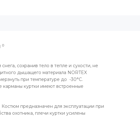
0
Ы
ега, сохранив тело в тепле и сухости, не
ащитного дышащего материала NORTEX
ерзнуть при температуре до -30°C.
е карманы куртки имеют встроенные
 Костюм предназначен для эксплуатации при
ства охотника, плечи куртки усилены