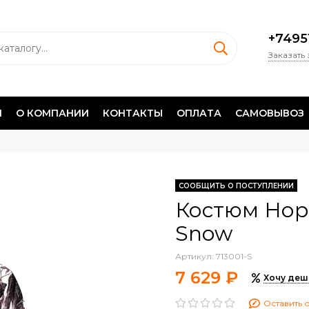
+7495
Заказать
И
О КОМПАНИИ
КОНТАКТЫ
ОПЛАТА
САМОВЫВОЗ
СООБЩИТЬ О ПОСТУПЛЕНИИ
Костюм Нор
Snow
Артикул:
713001-S
7 629 ₽
Хочу деш
Оставить 