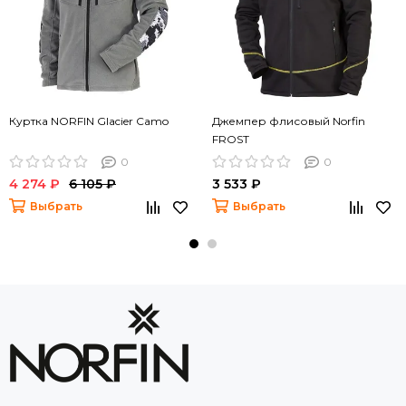
Куртка NORFIN Glacier Camo
Джемпер флисовый Norfin
FROST
0
0
4 274 ₽
6 105 ₽
3 533 ₽
Выбрать
Выбрать