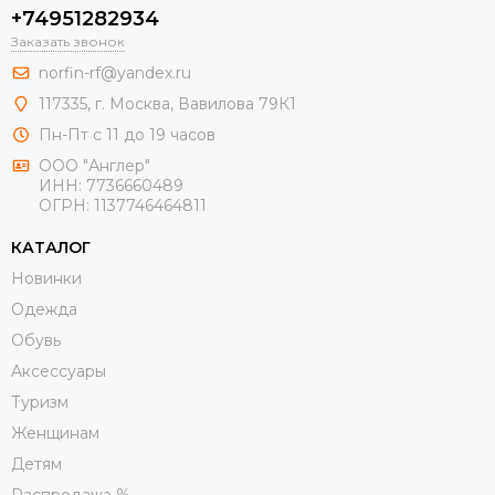
+74951282934
Заказать звонок
norfin-rf@yandex.ru
117335, г. Москва, Вавилова 79К1
Пн-Пт с 11 до 19 часов
ООО "Англер"
ИНН: 7736660489
ОГРН: 1137746464811
КАТАЛОГ
Новинки
Одежда
Обувь
Aксессуары
Туризм
Женщинам
Детям