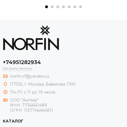
+74951282934
Заказать звонок
norfin-rf@yandex.ru
117335, г. Москва, Вавилова 79К1
Пн-Пт с 11 до 19 часов
ООО "Англер"
ИНН: 7736660489
ОГРН: 1137746464811
КАТАЛОГ