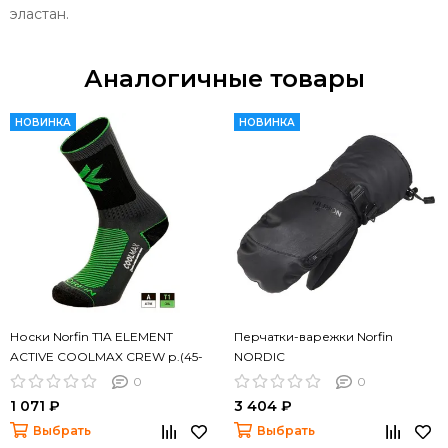
эластан.
Аналогичные товары
НОВИНКА
НОВИНКА
Носки Norfin T1A ELEMENT
Перчатки-варежки Norfin
ACTIVE COOLMAX CREW р.(45-
NORDIC
47) XL
0
0
1 071 ₽
3 404 ₽
Выбрать
Выбрать