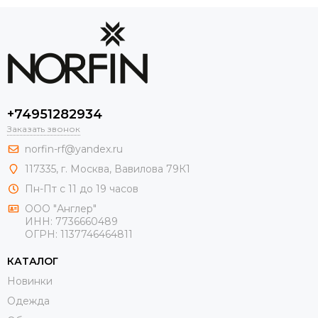
+74951282934
Заказать звонок
norfin-rf@yandex.ru
117335, г. Москва, Вавилова 79К1
Пн-Пт с 11 до 19 часов
ООО "Англер"
ИНН: 7736660489
ОГРН: 1137746464811
КАТАЛОГ
Новинки
Одежда