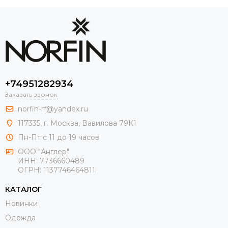
+74951282934
Заказать звонок
norfin-rf@yandex.ru
117335, г. Москва, Вавилова 79К1
Пн-Пт с 11 до 19 часов
ООО "Англер"
ИНН: 7736660489
ОГРН: 1137746464811
КАТАЛОГ
Новинки
Одежда