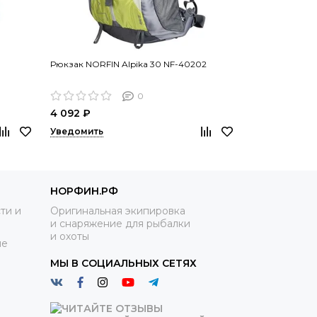
Рюкзак NORFIN Alpika 30 NF-40202
Рюкзак NORFIN
0
4 092 ₽
5 356 ₽
Уведомить
Уведомить
НОРФИН.РФ
ти и
Оригинальная экипировка
и снаряжение для рыбалки
и охоты
ие
МЫ В СОЦИАЛЬНЫХ СЕТЯХ