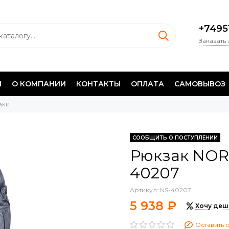
+7495
Заказать
И
О КОМПАНИИ
КОНТАКТЫ
ОПЛАТА
САМОВЫВОЗ
аки
СООБЩИТЬ О ПОСТУПЛЕНИИ
Рюкзак NORF
40207
Артикул:
NS-40207
5 938 ₽
Хочу деш
Оставить 