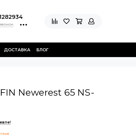
1282934
 звонок
ДОСТАВКА
БЛОГ
IN Newerest 65 NS-
евле!
отзыв