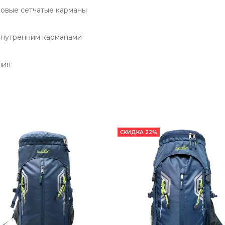
ковые сетчатые карманы
внутренним карманами
ния
СКИДКА 22%