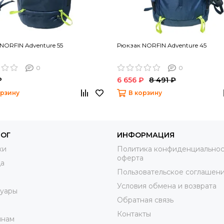
NORFIN Adventure 55
Рюкзак NORFIN Adventure 45
0
0
₽
6 656 ₽
8 491 ₽
орзину
В корзину
ЛОГ
ИНФОРМАЦИЯ
ки
Политика конфиденциальнос
оферта
а
Пользовательское соглашен
Условия обмена и возврата
суары
Обратная связь
м
Контакты
нам