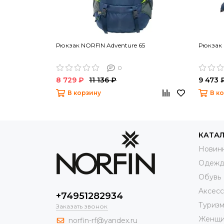
Рюкзак NORFIN Adventure 65
Рюкзак 
0
8 729 ₽
11 136 ₽
9 473 
В корзину
В к
КАТА
Новин
Одежд
Обувь
Aксес
+74951282934
Туриз
Заказать звонок
Женщи
norfin-rf@yandex.ru