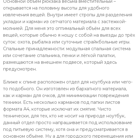
Основной объём рюкзака весьма вместительный –
открывается на половину высоты для удобного
извлечения вещей. Внутри имеет стропы для разделения
укладки и карман из сетчатого материала с застежкой-
молнией. Для меня это оптимальный объём для всех
вещей, которые обычно я ношу с собой на выезды до трёх
суток: охота, рыбалка или суточные страйкбольные игры.
Спальные принадлежности: модульная спальная система
или сочетание спальника, пенки и лёгкой палатки,
размещаются на внешнем подвесе, который здесь
предусмотрен.
Ближе к спине расположен отдел для ноутбука или чего-
то подобного. Он изготовлен из бархатного материала,
как и карман для очков, для минимизации повреждения
техники. Есть несколько карманов под папки листов
формата А4, которые исключат их смятие. Чисто
технически, для тех, кто не носит на природе ноутбук,
данный отдел просто напрашивается под использование
под питьевую систему, хотя она и предусматривается в
основном объёме. Ну а для городского перемещения или