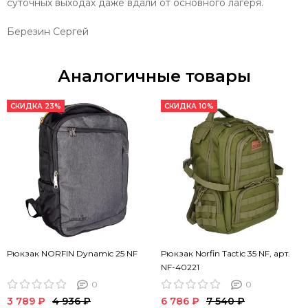
суточных выходах даже вдали от основного лагеря.
Березин Сергей
Аналогичные товары
СКИДКА 23%
СКИДКА 10%
Рюкзак NORFIN Dynamic 25 NF
Рюкзак Norfin Tactic 35 NF, арт.
NF-40221
0
0
3 789 ₽
4 936 ₽
6 786 ₽
7 540 ₽