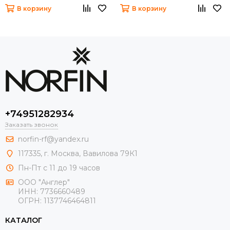
В корзину
В корзину
+74951282934
Заказать звонок
norfin-rf@yandex.ru
117335, г. Москва, Вавилова 79К1
Пн-Пт с 11 до 19 часов
ООО "Англер"
ИНН: 7736660489
ОГРН: 1137746464811
КАТАЛОГ