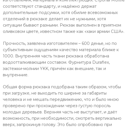
изготовления, материала и комплектующих. Стропы Молле
соответствуют стандарту, и надёжно держат
дополнительные подсумки, хотя обилие всевозможных
отделений в рюкзаке делает их не нужными, хотя
ситуации бывают разными. Рюкзак выполнен в приятном
оливковом цвете, известном также как «хаки армии США».
Прочность, заявлена изготовителем – 600 денье, но по
субъективным ощущениям качество материала ближе к
1000. Внутренняя часть ткани рюкзака обработана
водоотталкивающим составом. Фурнитура Duraflex,
застежки-молнии YKK, причём как внешние, так и
внутренние.
Общая форма рюкзака подобрана таким образом, чтобы
при загрузке, не выходить по ширине за габариты
человека и не мешать передвижению, что и было мною
проверено при прохождении через густую поросль
молодых деревьев. Верхняя часть не выступает, и даёт
возможность, при необходимости, смотреть вертикально
вверх, запрокинув голову. Это было опробовано при