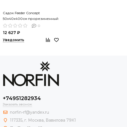
Садок Feeder Concept
50х40х400см прорезиненный
0
12 627 ₽
Уведомить
+74951282934
Заказать звонок
norfin-rf@yandex.ru
117335, г. Москва, Вавилова 79К1