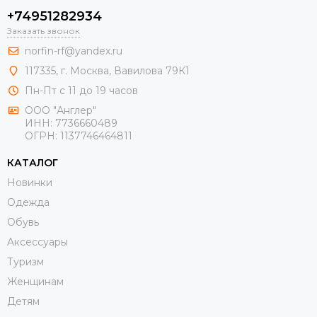
+74951282934
Заказать звонок
norfin-rf@yandex.ru
117335, г. Москва, Вавилова 79К1
Пн-Пт с 11 до 19 часов
ООО "Англер"
ИНН: 7736660489
ОГРН: 1137746464811
КАТАЛОГ
Новинки
Одежда
Обувь
Aксессуары
Туризм
Женщинам
Детям