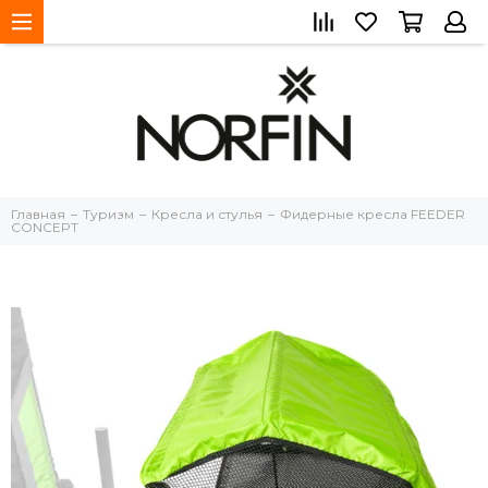
Главная
Туризм
Кресла и стулья
Фидерные кресла FEEDER
CONCEPT