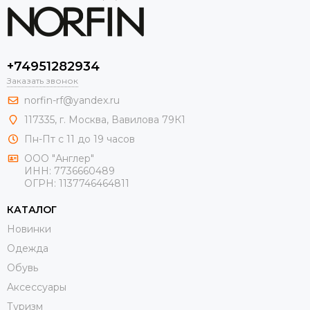
+74951282934
Заказать звонок
norfin-rf@yandex.ru
117335, г. Москва, Вавилова 79К1
Пн-Пт с 11 до 19 часов
ООО "Англер"
ИНН: 7736660489
ОГРН: 1137746464811
КАТАЛОГ
Новинки
Одежда
Обувь
Aксессуары
Туризм