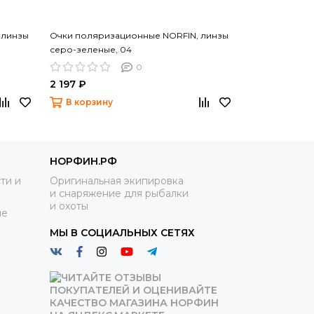
 линзы
Очки поляризационные NORFIN, линзы
Очки поляриз
серо-зеленые, 04
коричневые, 
0
2 197 ₽
1 892 ₽
В корзину
В корзину
НОРФИН.РФ
ти и
Оригинальная экипировка
и снаряжение для рыбалки
и охоты
ие
МЫ В СОЦИАЛЬНЫХ СЕТЯХ