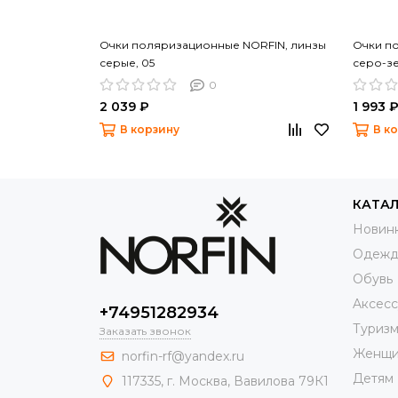
Очки поляризационные NORFIN, линзы
Очки п
серые, 05
серо-зе
0
2 039 ₽
1 993 
В корзину
В к
КАТА
Новин
Одежд
Обувь
Aксес
+74951282934
Туриз
Заказать звонок
Женщи
norfin-rf@yandex.ru
Детям
117335, г. Москва, Вавилова 79К1