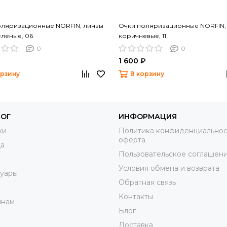
оляризационные NORFIN, линзы
Очки поляризационные NORFIN,
леные, 06
коричневые, 11
0
0
₽
1 600 ₽
орзину
В корзину
ЛОГ
ИНФОРМАЦИЯ
ки
Политика конфиденциальнос
оферта
а
Пользовательское соглашен
Условия обмена и возврата
суары
Обратная связь
м
Контакты
нам
Блог
Доставка