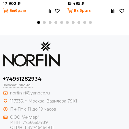
17 902 ₽
15 495 ₽
Выбрать
Выбрать
+74951282934
Заказать звонок
norfin-rf@yandex.ru
117335, г. Москва, Вавилова 79К1
Пн-Пт с 11 до 19 часов
ООО "Англер"
ИНН: 7736660489
ОГРН: 1137746464811