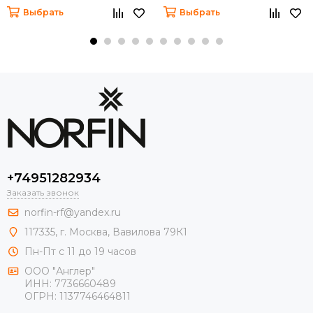
Выбрать
Выбрать
+74951282934
Заказать звонок
norfin-rf@yandex.ru
117335, г. Москва, Вавилова 79К1
Пн-Пт с 11 до 19 часов
ООО "Англер"
ИНН: 7736660489
ОГРН: 1137746464811