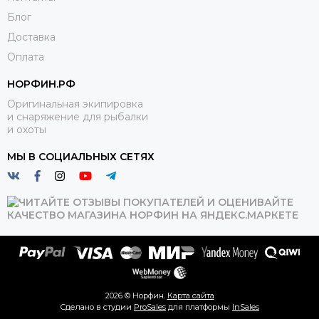
Блог
Доставка
Оплата
НОРФИН.РФ
Оригинальная экипировка
и снаряжение для рыбалки
и охоты
МЫ В СОЦИАЛЬНЫХ СЕТЯХ
2026 © Норфин.
Карта сайта
Сделано в студии
ProSales
для платформы
InSales