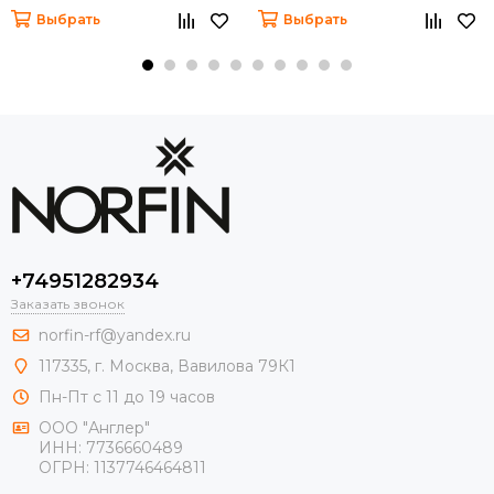
Выбрать
Выбрать
+74951282934
Заказать звонок
norfin-rf@yandex.ru
117335, г. Москва, Вавилова 79К1
Пн-Пт с 11 до 19 часов
ООО "Англер"
ИНН: 7736660489
ОГРН: 1137746464811