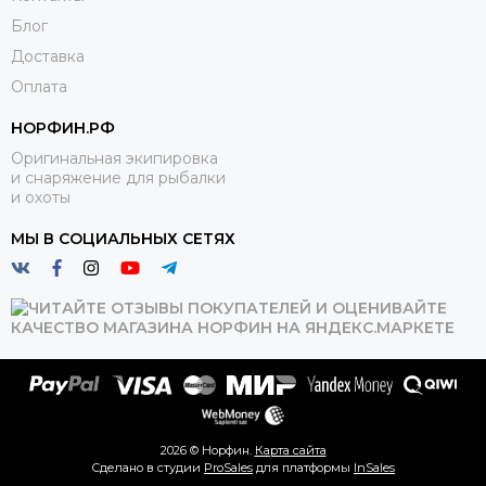
Блог
Доставка
Оплата
НОРФИН.РФ
Оригинальная экипировка
и снаряжение для рыбалки
и охоты
МЫ В СОЦИАЛЬНЫХ СЕТЯХ
2026 © Норфин.
Карта сайта
Сделано в студии
ProSales
для платформы
InSales