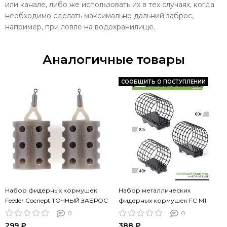
или канале, либо же использовать их в тех случаях, когда
необходимо сделать максимально дальний заброс,
например, при ловле на водохранилище.
Аналогичные товары
СООБЩИТЬ О ПОСТУПЛЕНИИ
Набор фидерных кормушек
Набор металлических
Feeder Cocnept ТОЧНЫЙ ЗАБРОС
фидерных кормушек FC M1
60 80г 2шт.
БОЛЬШАЯ КОРМОЁМКОСТЬ
0
0
(40г 60г 80г) 3шт. (коробочная
299 ₽
388 ₽