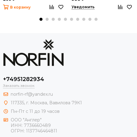
версия)
Уведомить
В корзину
+74951282934
Заказать звонок
norfin-rf@yandex.ru
117335, г. Москва, Вавилова 79К1
Пн-Пт с 11 до 19 часов
ООО "Англер"
ИНН: 7736660489
ОГРН: 1137746464811