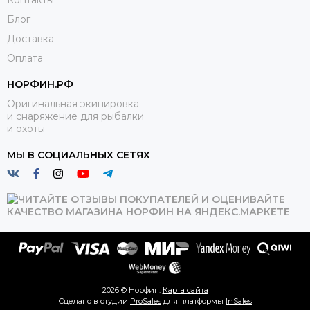
Контакты
Блог
Доставка
Оплата
НОРФИН.РФ
Оригинальная экипировка
и снаряжение для рыбалки
и охоты
МЫ В СОЦИАЛЬНЫХ СЕТЯХ
2026 © Норфин.
Карта сайта
Сделано в студии
ProSales
для платформы
InSales