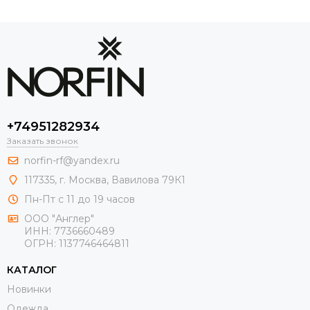
+74951282934
Заказать звонок
norfin-rf@yandex.ru
117335, г. Москва, Вавилова 79К1
Пн-Пт с 11 до 19 часов
ООО "Англер"
ИНН: 7736660489
ОГРН: 1137746464811
КАТАЛОГ
Новинки
Одежда