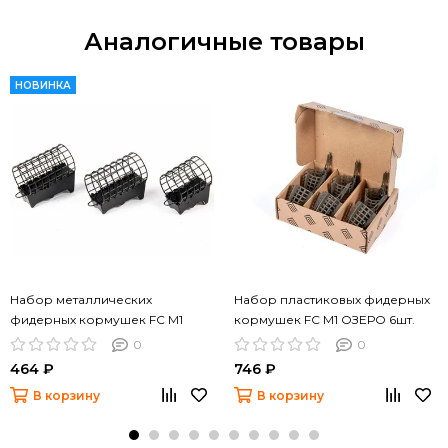
Аналогичные товары
НОВИНКА
Набор металлических
Набор пластиковых фидерных
фидерных кормушек FC M1
кормушек FC M1 ОЗЕРО 6шт.
ТОЧНЫЙ ЗАБРОС РЕКА 80г 100г
(коробочная версия)
0
0
120г 3шт. коробочная версия
464 ₽
746 ₽
В корзину
В корзину