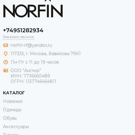
+74951282934
Заказать звонок
norfin-rf@yandex.ru
117335, г. Москва, Вавилова 79К1
Пн-Пт с 11 до 19 часов
ООО "Англер"
ИНН: 7736660489
ОГРН: 1137746464811
КАТАЛОГ
Новинки
Одежда
Обувь
Aксессуары