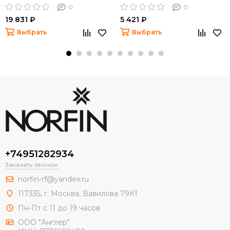
0
0
19 831 ₽
5 421 ₽
Выбрать
Выбрать
+74951282934
Заказать звонок
norfin-rf@yandex.ru
117335, г. Москва, Вавилова 79К1
Пн-Пт с 11 до 19 часов
ООО "Англер"