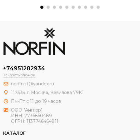
+74951282934
Заказать звонок
norfin-rf@yandex.ru
117335, г. Москва, Вавилова 79К1
Пн-Пт с 11 до 19 часов
ООО "Англер"
ИНН: 7736660489
ОГРН: 1137746464811
КАТАЛОГ