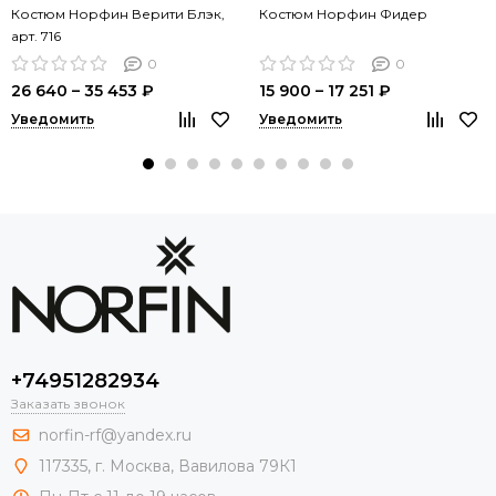
Костюм Норфин Верити Блэк,
Костюм Норфин Фидер
арт. 716
0
0
26 640 – 35 453 ₽
15 900 – 17 251 ₽
Уведомить
Уведомить
+74951282934
Заказать звонок
norfin-rf@yandex.ru
117335, г. Москва, Вавилова 79К1